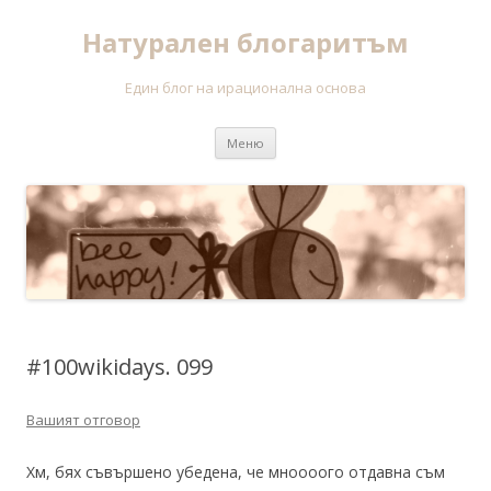
Натурален блогаритъм
Един блог на ирационална основа
Към съдържанието
Меню
#100wikidays. 099
Вашият отговор
Хм, бях съвършено убедена, че мноооого отдавна съм