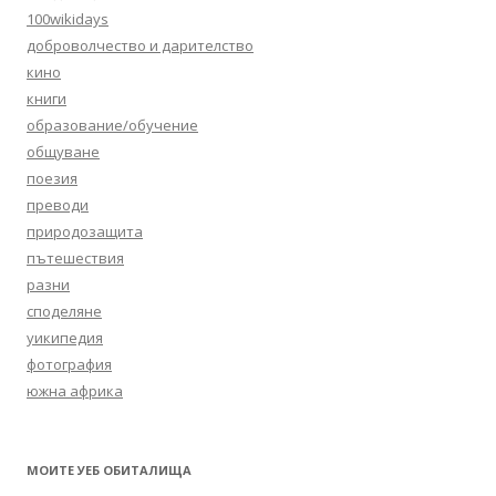
100wikidays
доброволчество и дарителство
кино
книги
образование/обучение
общуване
поезия
преводи
природозащита
пътешествия
разни
споделяне
уикипедия
фотография
южна африка
МОИТЕ УЕБ ОБИТАЛИЩА