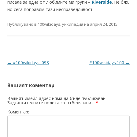
писала за една от любимите ми групи –
Riverside
. Не бях,
но сега поправям тази несправедливост.
Публикувано в
100wikidays
,
уикипедия
на
април 24, 2015
.
Навигация в публикациите
←
#100wikidays. 098
#100wikidays.100
→
Вашият коментар
Вашият имейл адрес няма да бъде публикуван.
Задължителните полета са отбелязани с
*
Коментар: