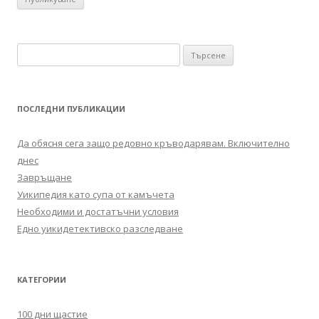
Търсене за:
ПОСЛЕДНИ ПУБЛИКАЦИИ
Да обясня сега защо редовно кръводарявам. Включително
днес
Завръщане
Уикипедия като супа от камъчета
Необходими и достатъчни условия
Едно уикидетективско разследване
КАТЕГОРИИ
100 дни щастие