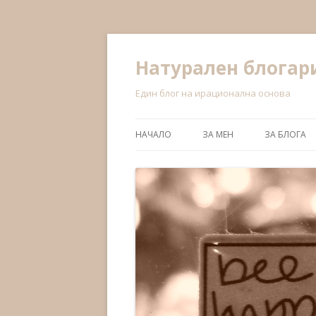
Натурален блога
Един блог на ирационална основа
НАЧАЛО
ЗА МЕН
ЗА БЛОГА