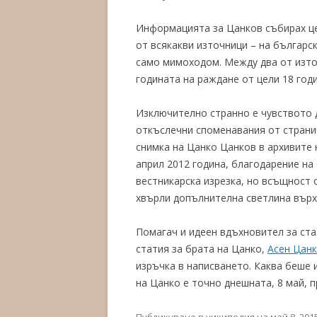
Информацията за Цанков събирах це
от всякакви източници – на българск
само мимоходом. Между два от изт
годината на раждане от цели 18 годи
Изключително странно е чувството 
откъслечни споменавания от странич
снимка на Цанко Цанков в архивите
април 2012 година, благодарение на
вестникарска изрезка, но всъщност 
хвърли допълнителна светлина върх
Помагач и идеен вдъхновител за ста
статия за брата на Цанко,
Асен Цан
изръчка в написването. Каква беше 
на Цанко е точно днешната, 8 май, п