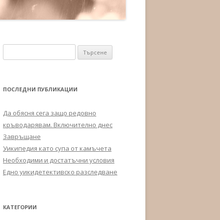
Търсене за:
ПОСЛЕДНИ ПУБЛИКАЦИИ
Да обясня сега защо редовно
кръводарявам. Включително днес
Завръщане
Уикипедия като супа от камъчета
Необходими и достатъчни условия
Едно уикидетективско разследване
КАТЕГОРИИ