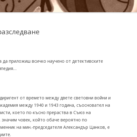
разследване
ва да приложиш всичко научено от детективските
кипедия…
 диригент от времето между двете световни войни и
кадемия между 1940 и 1943 година, съосновател на
исти, което по-късно прераства в Съюз на
 значим човек, който обаче вероятно по
еменник на мин.-председателя Александър Цанков, е
иите.