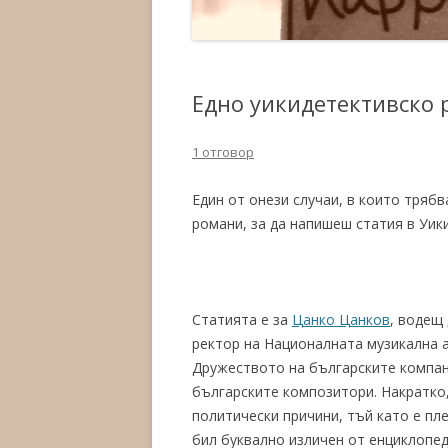
Едно уикидетективско 
1 отговор
Един от онези случаи, в които тряб
романи, за да напишеш статия в Уи
Статията е за
Цанко Цанков
, водещ
ректор на Националната музикална а
Дружеството на българските компан
българските композитори. Накратко,
политически причини, тъй като е пл
бил буквално изличен от енциклопед