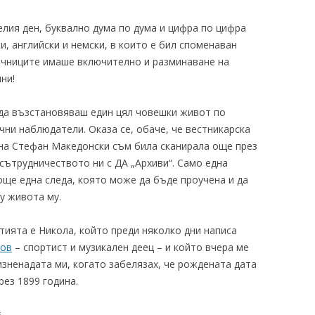
лия ден, буквално дума по дума и цифра по цифра
и, английски и немски, в които е бил споменаван
очниците имаше включително и разминаване на
ни!
да възстановяваш един цял човешки живот по
ни наблюдатели. Оказа се, обаче, че вестникарска
 на Стефан Македонски съм била сканирала още през
 сътрудничеството ни с ДА „Архиви“. Само една
още една следа, която може да бъде проучена и да
у живота му.
тията е Никола, който преди няколко дни написа
ков
– спортист и музикален деец – и който вчера ме
изненадата ми, когато забелязах, че рождената дата
рез 1899 година.