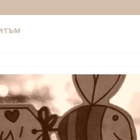
ритъм
Към съдържанието