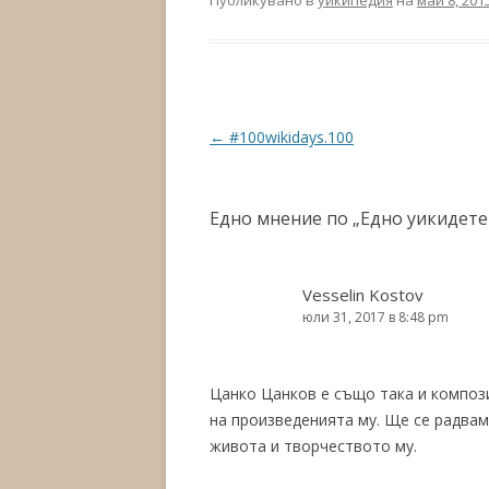
Публикувано в
уикипедия
на
май 8, 201
Навигация в публикациите
←
#100wikidays.100
Едно мнение по „
Едно уикидете
Vesselin Kostov
юли 31, 2017 в 8:48 pm
Цанко Цанков е също така и компози
на произведенията му. Ще се радвам
живота и творчеството му.