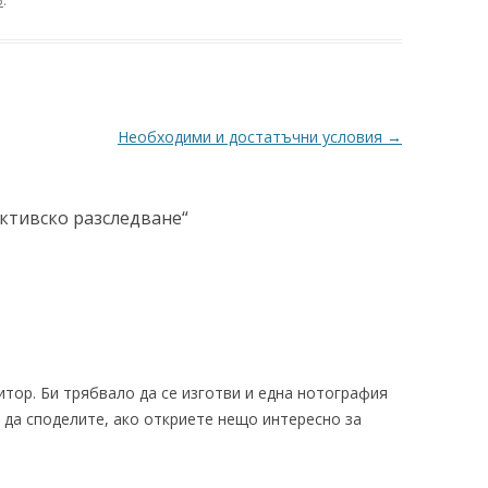
5
.
Необходими и достатъчни условия
→
ктивско разследване
“
тор. Би трябвало да се изготви и една нотография
 да споделите, ако откриете нещо интересно за