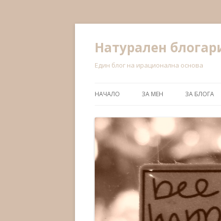
Натурален блога
Един блог на ирационална основа
НАЧАЛО
ЗА МЕН
ЗА БЛОГА