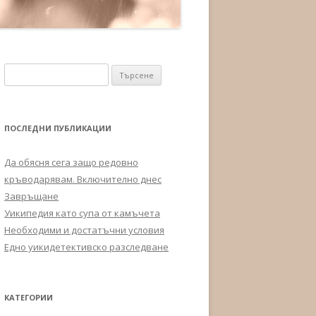
Търсене за:
ПОСЛЕДНИ ПУБЛИКАЦИИ
Да обясня сега защо редовно
кръводарявам. Включително днес
Завръщане
Уикипедия като супа от камъчета
Необходими и достатъчни условия
Едно уикидетективско разследване
КАТЕГОРИИ