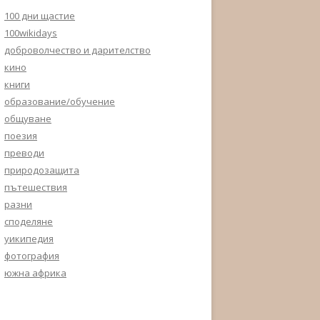
100 дни щастие
100wikidays
доброволчество и дарителство
кино
книги
образование/обучение
общуване
поезия
преводи
природозащита
пътешествия
разни
споделяне
уикипедия
фотография
южна африка