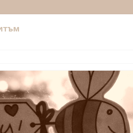
ритъм
Към съдържанието