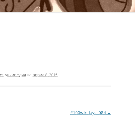
ия
,
уикипедия
на
април 8, 2015
.
#100wikidays. 084
→