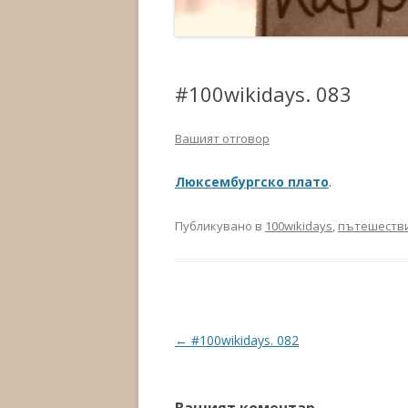
#100wikidays. 083
Вашият отговор
Люксембургско плато
.
Публикувано в
100wikidays
,
пътешеств
Навигация в публикациите
←
#100wikidays. 082